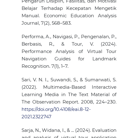
Pengaruh Disiplin, Fasilitas, dan Motivasi
Belajar Terhadap Kecepatan Mengetik
Manual. Economic Education Analysis
Journal, 7(2), 568–583.
Performa, A., Navigasi, P., Pengenalan, P.,
Berbasis, R., & Tour, V. (2024).
Performance Analysis of Virtual Tour
Navigation Guides for Landmark
Recognition. 7(1), 1–7.
Sari, V. N. I., Suwandi, S., & Sumarwati, S.
(2022). Multimedia-Based Interactive
Learning Media in The Text Material of
The Observation Report. 2008, 224–230.
https://doi.org/10.4108/eai.8-12-
2021.2322747
Sarja, N., Widana, I., & ... (2024). Evaluation
and analysis of virtual tour application