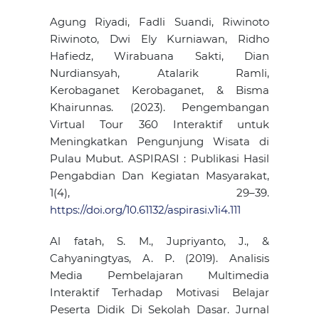
Agung Riyadi, Fadli Suandi, Riwinoto
Riwinoto, Dwi Ely Kurniawan, Ridho
Hafiedz, Wirabuana Sakti, Dian
Nurdiansyah, Atalarik Ramli,
Kerobaganet Kerobaganet, & Bisma
Khairunnas. (2023). Pengembangan
Virtual Tour 360 Interaktif untuk
Meningkatkan Pengunjung Wisata di
Pulau Mubut. ASPIRASI : Publikasi Hasil
Pengabdian Dan Kegiatan Masyarakat,
1(4), 29–39.
https://doi.org/10.61132/aspirasi.v1i4.111
Al fatah, S. M., Jupriyanto, J., &
Cahyaningtyas, A. P. (2019). Analisis
Media Pembelajaran Multimedia
Interaktif Terhadap Motivasi Belajar
Peserta Didik Di Sekolah Dasar. Jurnal