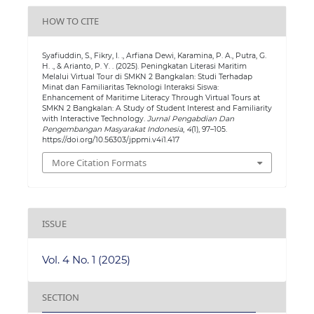
HOW TO CITE
Syafiuddin, S., Fikry, I. ., Arfiana Dewi, Karamina, P. A., Putra, G.
H. ., & Arianto, P. Y. . (2025). Peningkatan Literasi Maritim
Melalui Virtual Tour di SMKN 2 Bangkalan: Studi Terhadap
Minat dan Familiaritas Teknologi Interaksi Siswa:
Enhancement of Maritime Literacy Through Virtual Tours at
SMKN 2 Bangkalan: A Study of Student Interest and Familiarity
with Interactive Technology.
Jurnal Pengabdian Dan
Pengembangan Masyarakat Indonesia
,
4
(1), 97–105.
https://doi.org/10.56303/jppmi.v4i1.417
More Citation Formats
ISSUE
Vol. 4 No. 1 (2025)
SECTION