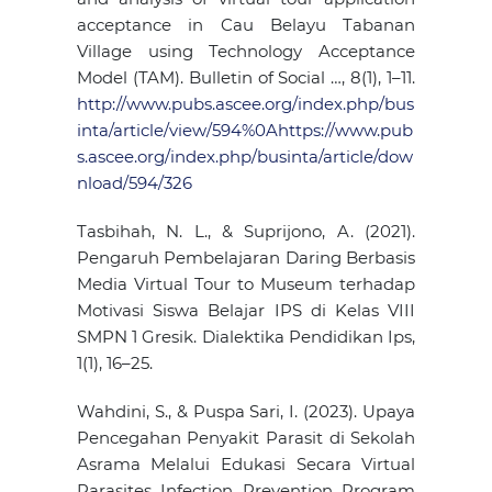
acceptance in Cau Belayu Tabanan
Village using Technology Acceptance
Model (TAM). Bulletin of Social …, 8(1), 1–11.
http://www.pubs.ascee.org/index.php/bus
inta/article/view/594%0Ahttps://www.pub
s.ascee.org/index.php/businta/article/dow
nload/594/326
Tasbihah, N. L., & Suprijono, A. (2021).
Pengaruh Pembelajaran Daring Berbasis
Media Virtual Tour to Museum terhadap
Motivasi Siswa Belajar IPS di Kelas VIII
SMPN 1 Gresik. Dialektika Pendidikan Ips,
1(1), 16–25.
Wahdini, S., & Puspa Sari, I. (2023). Upaya
Pencegahan Penyakit Parasit di Sekolah
Asrama Melalui Edukasi Secara Virtual
Parasites Infection Prevention Program