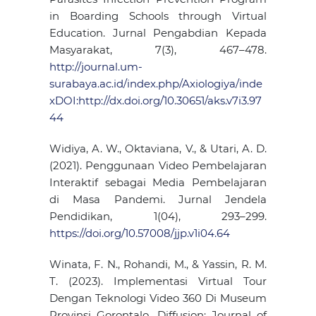
in Boarding Schools through Virtual
Education. Jurnal Pengabdian Kepada
Masyarakat, 7(3), 467–478.
http://journal.um-
surabaya.ac.id/index.php/Axiologiya/inde
xDOI:http://dx.doi.org/10.30651/aks.v7i3.97
44
Widiya, A. W., Oktaviana, V., & Utari, A. D.
(2021). Penggunaan Video Pembelajaran
Interaktif sebagai Media Pembelajaran
di Masa Pandemi. Jurnal Jendela
Pendidikan, 1(04), 293–299.
https://doi.org/10.57008/jjp.v1i04.64
Winata, F. N., Rohandi, M., & Yassin, R. M.
T. (2023). Implementasi Virtual Tour
Dengan Teknologi Video 360 Di Museum
Provinsi Gorontalo. Diffusion: Journal of