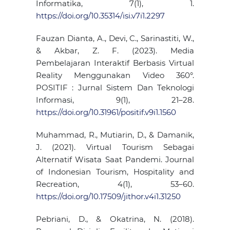
Informatika, 7(1), 1.
https://doi.org/10.35314/isi.v7i1.2297
Fauzan Dianta, A., Devi, C., Sarinastiti, W.,
& Akbar, Z. F. (2023). Media
Pembelajaran Interaktif Berbasis Virtual
Reality Menggunakan Video 360°.
POSITIF : Jurnal Sistem Dan Teknologi
Informasi, 9(1), 21–28.
https://doi.org/10.31961/positif.v9i1.1560
Muhammad, R., Mutiarin, D., & Damanik,
J. (2021). Virtual Tourism Sebagai
Alternatif Wisata Saat Pandemi. Journal
of Indonesian Tourism, Hospitality and
Recreation, 4(1), 53–60.
https://doi.org/10.17509/jithor.v4i1.31250
Pebriani, D., & Okatrina, N. (2018).