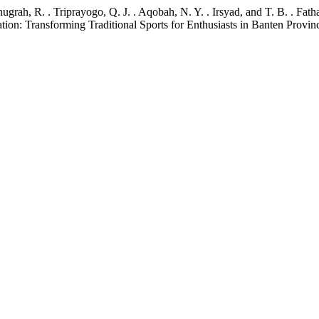
ugrah, R. . Triprayogo, Q. J. . Aqobah, N. Y. . Irsyad, and T. B. . Fat
ation: Transforming Traditional Sports for Enthusiasts in Banten Provin