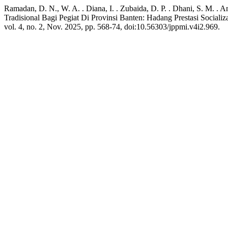
Ramadan, D. N., W. A. . Diana, I. . Zubaida, D. P. . Dhani, S. M. . An
Tradisional Bagi Pegiat Di Provinsi Banten: Hadang Prestasi Socializ
vol. 4, no. 2, Nov. 2025, pp. 568-74, doi:10.56303/jppmi.v4i2.969.