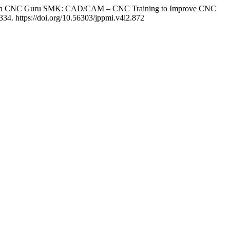
rograman CNC Guru SMK: CAD/CAM – CNC Training to Improve CNC
334. https://doi.org/10.56303/jppmi.v4i2.872