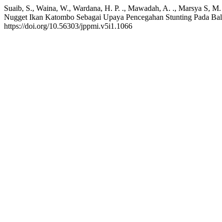
Suaib, S., Waina, W., Wardana, H. P. ., Mawadah, A. ., Marsya S, M. S.,
Nugget Ikan Katombo Sebagai Upaya Pencegahan Stunting Pada Bal
https://doi.org/10.56303/jppmi.v5i1.1066