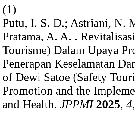
(1)
Putu, I. S. D.; Astriani, N. M
Pratama, A. A. . Revitalisa
Tourisme) Dalam Upaya Prom
Penerapan Keselamatan Dan 
of Dewi Satoe (Safety Touri
Promotion and the Implemen
and Health.
JPPMI
2025
,
4