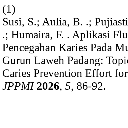
(1)
Susi, S.; Aulia, B. .; Pujias
.; Humaira, F. . Aplikasi F
Pencegahan Karies Pada M
Gurun Laweh Padang: Topica
Caries Prevention Effort fo
JPPMI
2026
,
5
, 86-92.