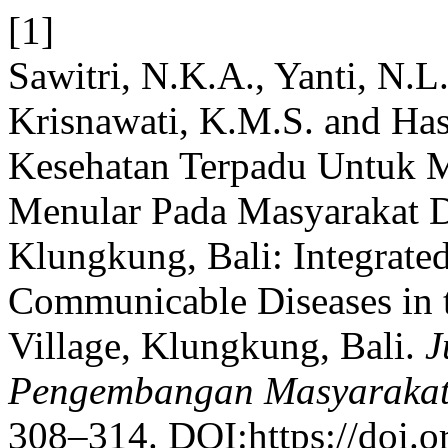
[1]
Sawitri, N.K.A., Yanti, N.L.
Krisnawati, K.M.S. and Ha
Kesehatan Terpadu Untuk 
Menular Pada Masyarakat 
Klungkung, Bali: Integrate
Communicable Diseases in
Village, Klungkung, Bali.
J
Pengembangan Masyarakat
308–314. DOI:https://doi.o